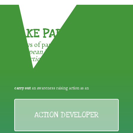
TAKE PART !
3 ways of participating in the
European Week for Waste
Reduction:
carry out
an awareness raising action as an
ACTION DEVELOPER