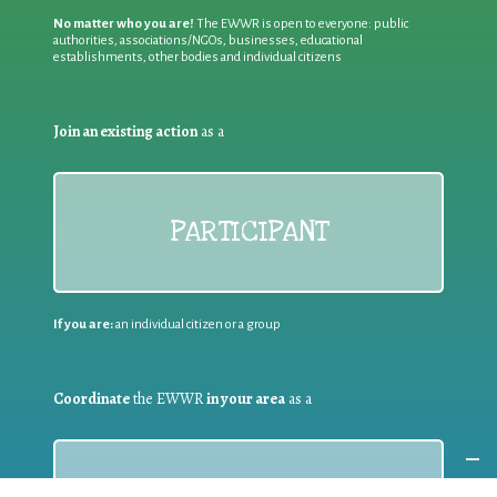
No matter who you are!
The EWWR is open to everyone: public
authorities, associations/NGOs, businesses, educational
establishments, other bodies and individual citizens
Join an existing action
as a
PARTICIPANT
If you are:
an individual citizen or a group
Coordinate
the EWWR
in your area
as a