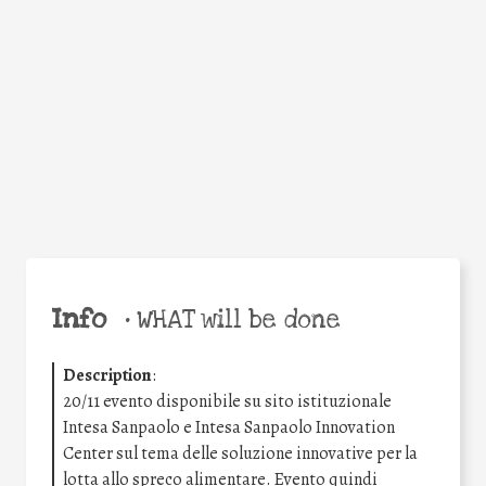
Facebook
Twitter
WhatsApp
Email
Share
Help the world,
share this action!
Info
•
WHAT will be done
Description
:
20/11 evento disponibile su sito istituzionale
Intesa Sanpaolo e Intesa Sanpaolo Innovation
Center sul tema delle soluzione innovative per la
lotta allo spreco alimentare. Evento quindi