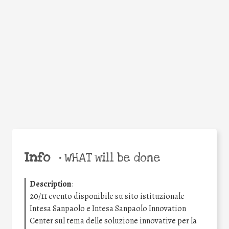
Facebook
Twitter
WhatsApp
Email
Share
Help the world,
share this action!
Info
•
WHAT will be done
Description
:
20/11 evento disponibile su sito istituzionale
Intesa Sanpaolo e Intesa Sanpaolo Innovation
Center sul tema delle soluzione innovative per la