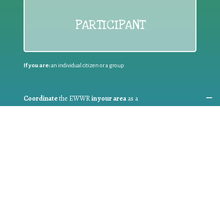
PARTICIPANT
If you are:
an individual citizen or a group
Coordinate
the EWWR
in your area
as a
COORDINATOR
If you are:
a public authority competent in the field of waste
prevention