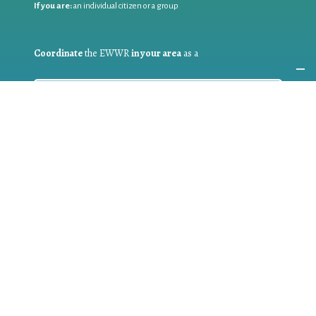
If you are:
an individual citizen or a group
Coordinate
the EWWR
in your area
as a
COORDINATOR
If you are:
a public authority competent in the field of waste
prevention