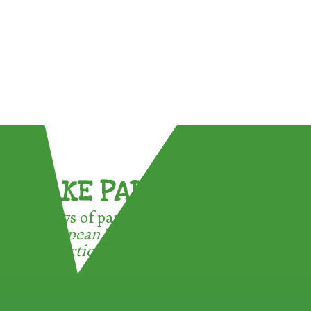
TAKE PART !
3 ways of participating in the
European Week for Waste
Reduction: