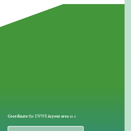
for Waste Reduction:
Coordinate
the EWWR
in your area
as a