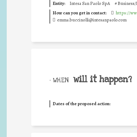
Entity:
Intesa San Paolo SpA
#
Business/
How can you get in contact:
https://ww
emma.buccinolli@intesanpaolo.com
will it happen?
• WHEN
Dates of the proposed action: