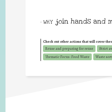
join hands and 
• WHY
Check out other actions that will cover the
Reuse and preparing for reuse
Strict a
Thematic Focus: Food Waste
Waste sort