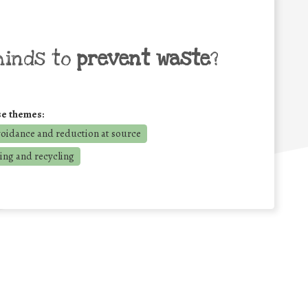
minds to
prevent waste
?
se themes:
voidance and reduction at source
ing and recycling