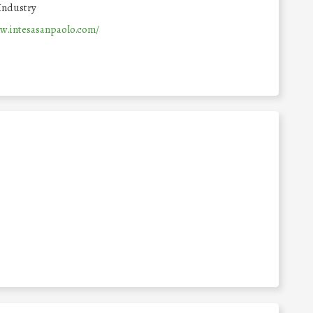
Industry
w.intesasanpaolo.com/