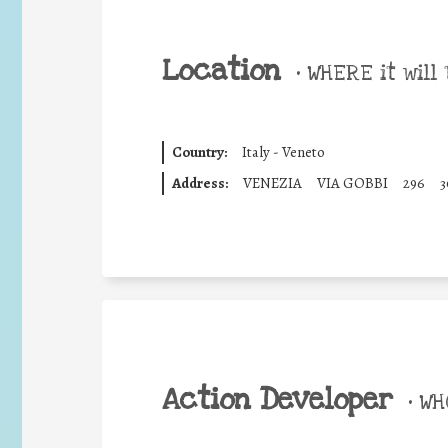
Location
•
WHERE it will 
Country:
Italy - Veneto
Address:
VENEZIA
VIA GOBBI
296
3
Action Developer
•
WHO