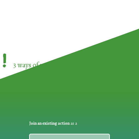
!
3 ways of participating in the
European Week 
Join an existing action
as a