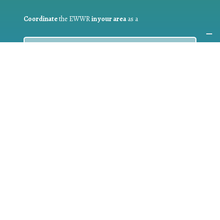
Coordinate
the EWWR
in your area
as a
COORDINATOR
If you are:
a public authority competent in the field of waste
prevention