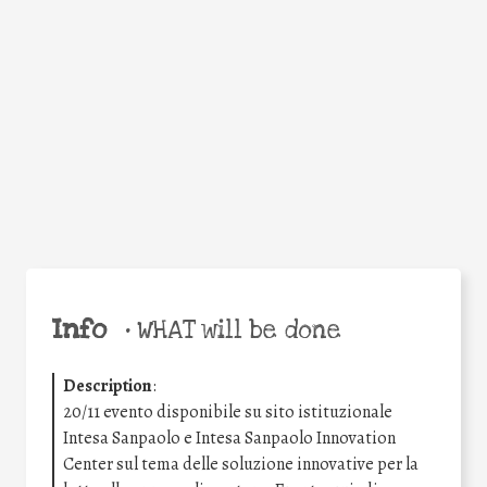
Facebook
Twitter
WhatsApp
Email
Share
Help the world,
share this action!
Info
•
WHAT will be done
Description
:
20/11 evento disponibile su sito istituzionale
Intesa Sanpaolo e Intesa Sanpaolo Innovation
Center sul tema delle soluzione innovative per la