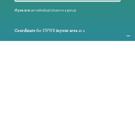
If you are:
an individual citizen or a group
Coordinate
the EWWR
in your area
as a
COORDINATOR
If you are:
a public authority competent in the field of waste
prevention