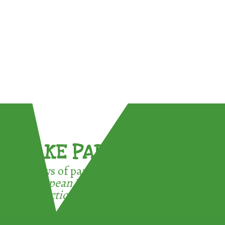
TAKE PART !
3 ways of participating in the
European Week for Waste
Reduction: