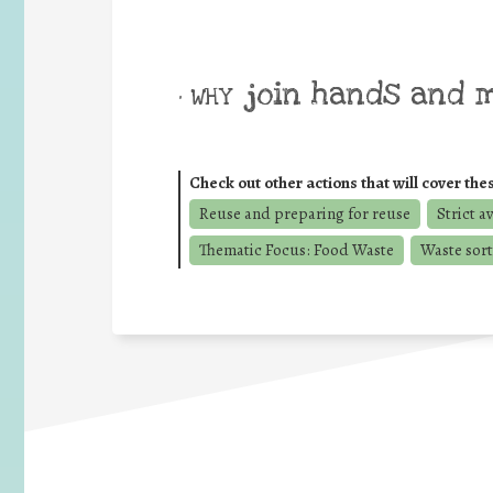
join hands and 
• WHY
Check out other actions that will cover the
Reuse and preparing for reuse
Strict a
Thematic Focus: Food Waste
Waste sort