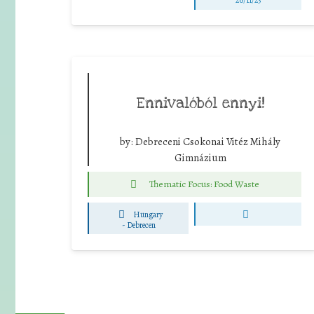
26/11/23
Ennivalóból ennyi!
by:
Debreceni Csokonai Vitéz Mihály
Gimnázium
Thematic Focus: Food Waste
Hungary
-
Debrecen