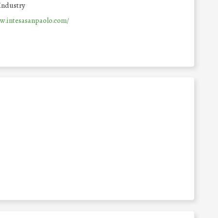
Industry
w.intesasanpaolo.com/