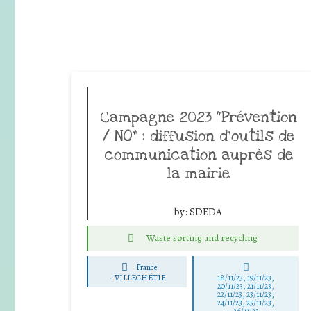
Campagne 2023 “Prévention
/ NO” : diffusion d’outils de
communication auprès de
la mairie
by:
SDEDA
Waste sorting and recycling
France
-
VILLECHÉTIF
18/11/23, 19/11/23,
20/11/23, 21/11/23,
22/11/23, 23/11/23,
24/11/23, 25/11/23,