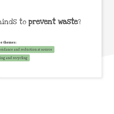
minds to
prevent waste
?
se themes:
voidance and reduction at source
ing and recycling