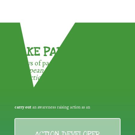
TAKE PART !
3 ways of participating in the
European Week for Waste
Reduction:
carry out
an awareness raising action as an
ACTION DEVELOPER