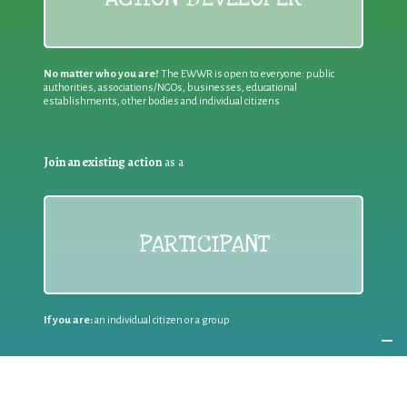
No matter who you are!
The EWWR is open to everyone: public
authorities, associations/NGOs, businesses, educational
establishments, other bodies and individual citizens
Join an existing action
as a
PARTICIPANT
If you are:
an individual citizen or a group
Coordinate
the EWWR
in your area
as a