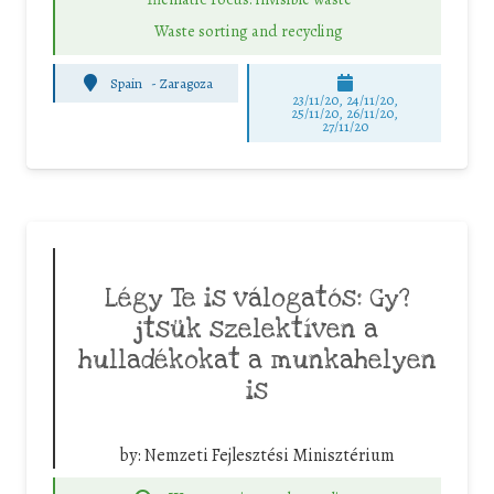
Waste sorting and recycling
Spain
-
Zaragoza
23/11/20, 24/11/20,
25/11/20, 26/11/20,
27/11/20
Légy Te is válogatós: Gy?
jtsük szelektíven a
hulladékokat a munkahelyen
is
by:
Nemzeti Fejlesztési Minisztérium