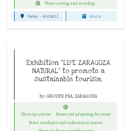
Waste sorting and recycling
Turkey
-
KOCAELİ
28/11/21
Exhibition “LIFE ZARAGOZA
NATURAL” to promote a
sustainable tourism
by:
GROUPE PSA, ZARAGOZA
Clean-up actions
Reuse and preparing for reuse
Strict avoidance and reduction at source
Thematic Focus: invisible waste