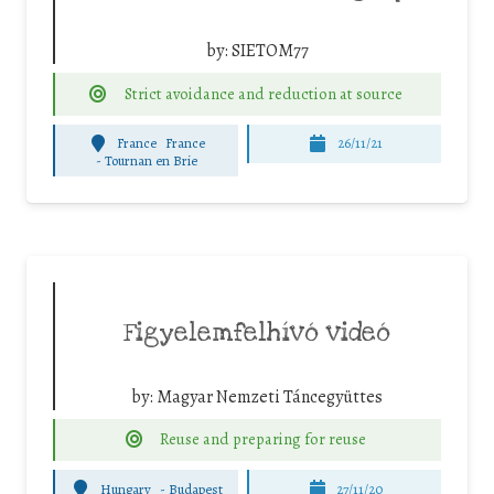
by:
SIETOM77
Strict avoidance and reduction at source
France
France
26/11/21
-
Tournan en Brie
Figyelemfelhívó videó
by:
Magyar Nemzeti Táncegyüttes
Reuse and preparing for reuse
Hungary
-
Budapest
27/11/20