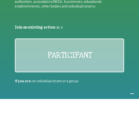
authorities, associations/NGOs, businesses, educational
establishments, other bodies and individual citizens
Join an existing action
as a
PARTICIPANT
If you are:
an individual citizen or a group
Coordinate
the EWWR
in your area
as a
COORDINATOR