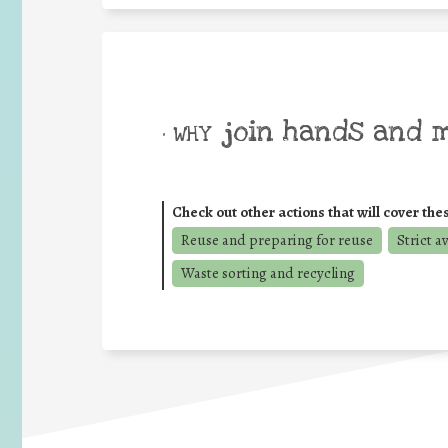
join hands and 
• WHY
Check out other actions that will cover the
Reuse and preparing for reuse
Strict a
Waste sorting and recycling