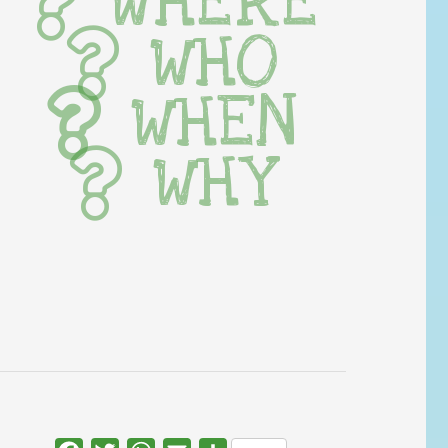
WHERE
WHO
WHEN
WHY