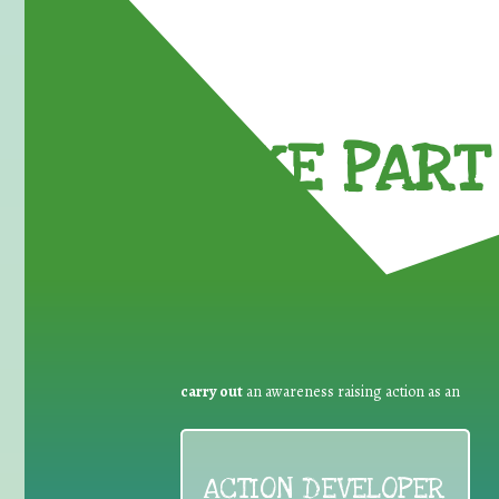
TAKE PART 
carry out
an awareness raising action as an
ACTION DEVELOPER