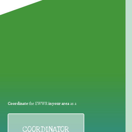
for Waste Reduction:
Coordinate
the EWWR
in your area
as a
COORDINATOR