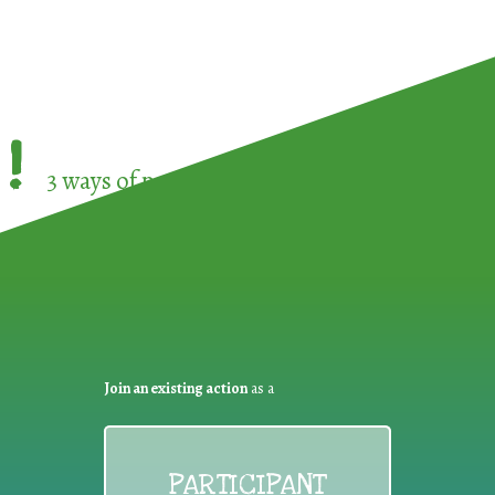
!
3 ways of participating in the
European Week 
Join an existing action
as a
PARTICIPANT