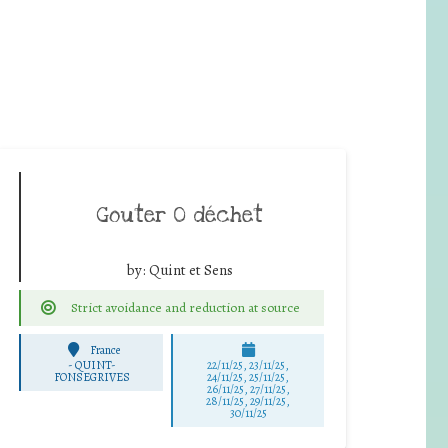
Gouter 0 déchet
by:
Quint et Sens
Strict avoidance and reduction at source
France
-
QUINT-
22/11/25
,
23/11/25
,
FONSEGRIVES
24/11/25
,
25/11/25
,
26/11/25
,
27/11/25
,
28/11/25
,
29/11/25
,
30/11/25