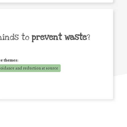
minds to
prevent waste
?
se themes:
voidance and reduction at source