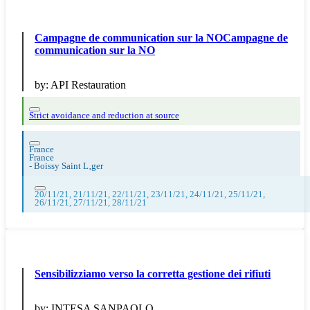
Campagne de communication sur la NOCampagne de
communication sur la NO
by:
API Restauration
Strict avoidance and reduction at source
France
France
-
Boissy Saint L‚ger
20/11/21, 21/11/21, 22/11/21, 23/11/21, 24/11/21, 25/11/21,
26/11/21, 27/11/21, 28/11/21
Sensibilizziamo verso la corretta gestione dei rifiuti
by:
INTESA SANPAOLO