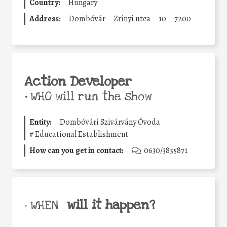
Country:
Hungary
Address:
Dombóvár
Zrínyi utca
10
7200
Action Developer
•
WHO will run the show
Entity:
Dombóvári Szivárvány Óvoda
#
Educational Establishment
How can you get in contact:
0630/3855871
will it happen?
• WHEN