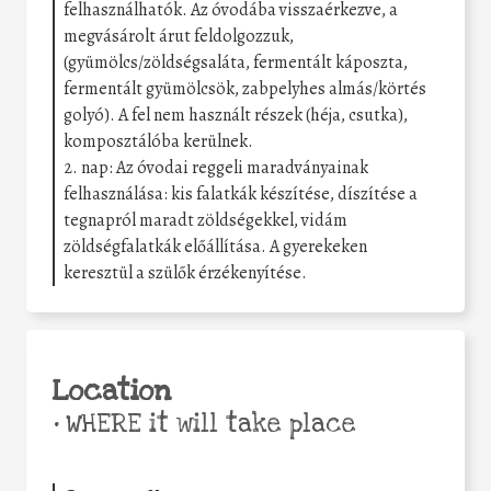
felhasználhatók. Az óvodába visszaérkezve, a
megvásárolt árut feldolgozzuk,
(gyümölcs/zöldségsaláta, fermentált káposzta,
fermentált gyümölcsök, zabpelyhes almás/körtés
golyó). A fel nem használt részek (héja, csutka),
komposztálóba kerülnek.
2. nap: Az óvodai reggeli maradványainak
felhasználása: kis falatkák készítése, díszítése a
tegnapról maradt zöldségekkel, vidám
zöldségfalatkák előállítása. A gyerekeken
keresztül a szülők érzékenyítése.
Location
•
WHERE it will take place