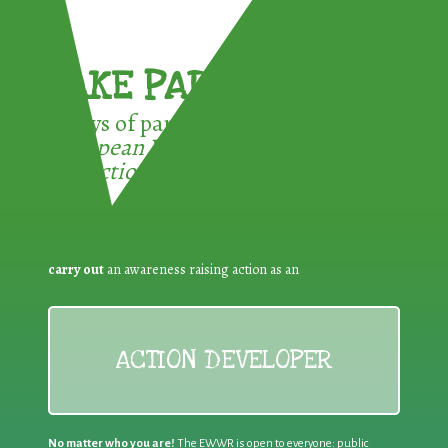
TAKE PART !
3 ways of participating in the
European Week for Waste
Reduction:
carry out
an awareness raising action as an
ACTION DEVELOPER
No matter who you are!
The EWWR is open to everyone: public