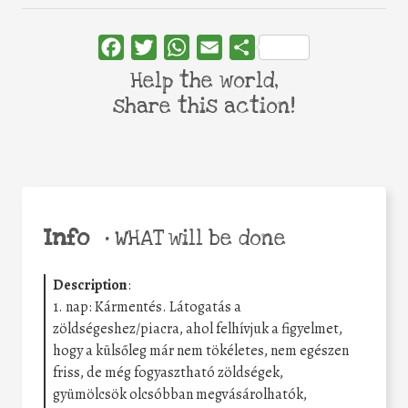
Facebook
Twitter
WhatsApp
Email
Share
Help the world,
share this action!
Info
•
WHAT will be done
Description
:
1. nap: Kármentés. Látogatás a
zöldségeshez/piacra, ahol felhívjuk a figyelmet,
hogy a külsőleg már nem tökéletes, nem egészen
friss, de még fogyasztható zöldségek,
gyümölcsök olcsóbban megvásárolhatók,