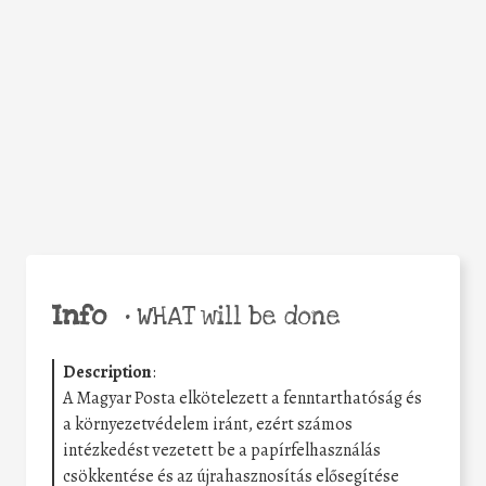
Facebook
Twitter
WhatsApp
Email
Share
Help the world,
share this action!
Info
•
WHAT will be done
Description
:
A Magyar Posta elkötelezett a fenntarthatóság és
a környezetvédelem iránt, ezért számos
intézkedést vezetett be a papírfelhasználás
csökkentése és az újrahasznosítás elősegítése