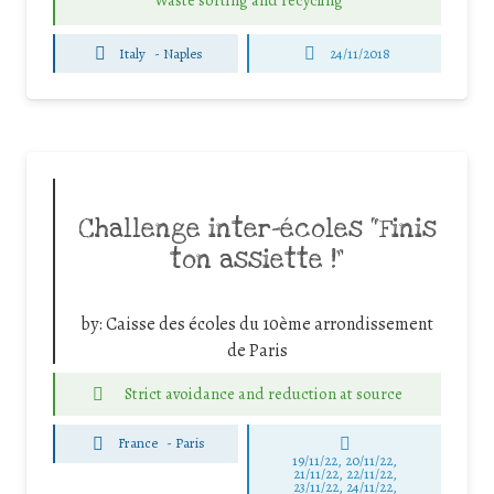
Waste sorting and recycling
Italy
-
Naples
24/11/2018
Challenge inter-écoles “Finis
ton assiette !”
by:
Caisse des écoles du 10ème arrondissement
de Paris
Strict avoidance and reduction at source
France
-
Paris
19/11/22, 20/11/22,
21/11/22, 22/11/22,
23/11/22, 24/11/22,