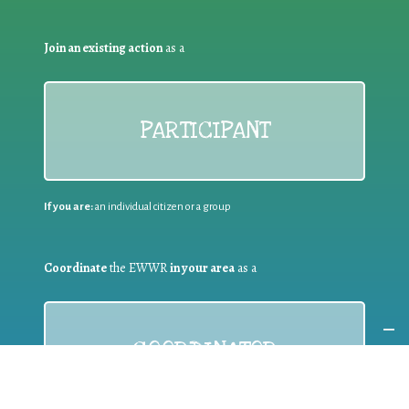
Join an existing action
as a
PARTICIPANT
If you are:
an individual citizen or a group
Coordinate
the EWWR
in your area
as a
COORDINATOR