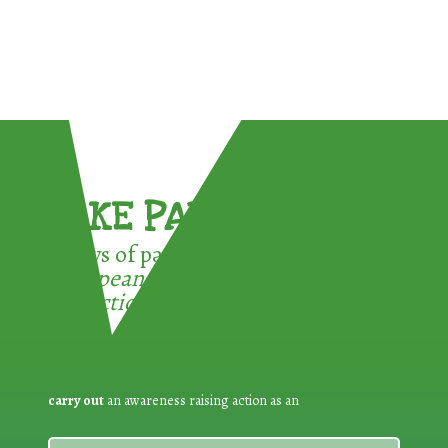
TAKE PART !
3 ways of participating in the
European Week for Waste
Reduction:
carry out
an awareness raising action as an