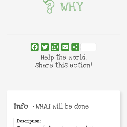
WHY
Facebook
Twitter
WhatsApp
Email
Share
Help the world,
share this action!
Info
•
WHAT will be done
Description
: