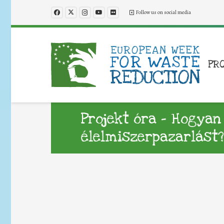
Follow us on social media
PR
Projekt óra – Hogya
élelmiszerpazarlást?