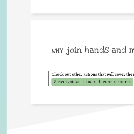
join hands and 
• WHY
Check out other actions that will cover the
Strict avoidance and reduction at source