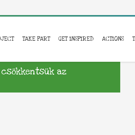
OJECT
TAKE PART
GET INSPIRED
ACTIONS
n csökkentsük az