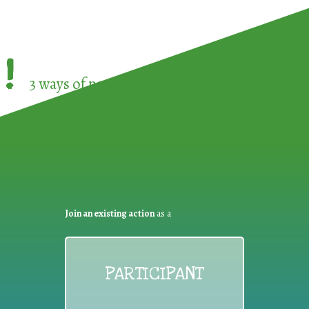
!
3 ways of participating in the
European Week 
Join an existing action
as a
PARTICIPANT