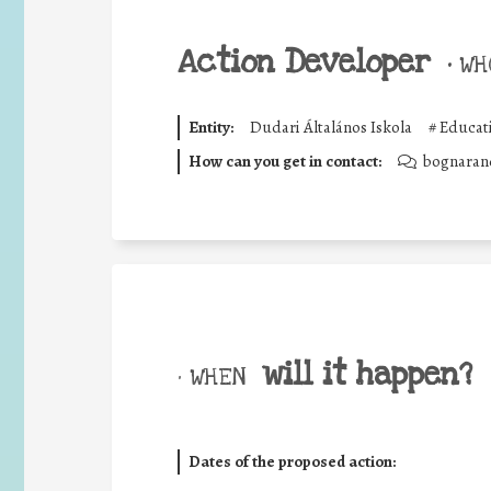
Action Developer
•
WHO
Entity:
Dudari Általános Iskola
#
Educati
How can you get in contact:
bognaran
will it happen?
• WHEN
Dates of the proposed action: