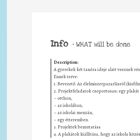
Info
•
WHAT will be done
Description
:
A gyerekek két tanóra ideje alatt vesznek ré
Ennek terve:
1. Bevezető: Az élelmiszerpazarlásról (kisfil
2. Projektfeladatok csoportosan: egy plakát
– otthon,
– az iskolában,
– az iskolai menzán,
– egy étteremben.
3. Projektek bemutatása
4. A plakátok kiállítása, hogy az iskola közös