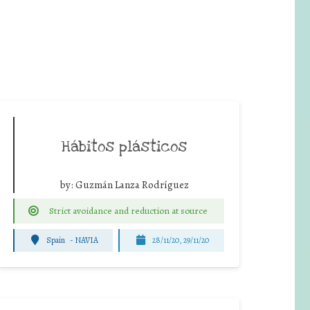
Hábitos plásticos
by:
Guzmán Lanza Rodríguez
Strict avoidance and reduction at source
Spain
-
NAVIA
28/11/20, 29/11/20