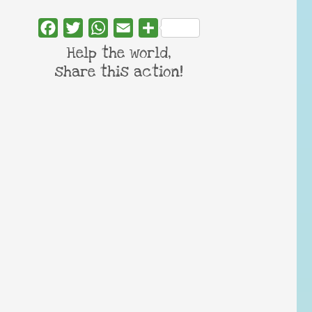
Facebook
Twitter
WhatsApp
Email
Share
Help the world,
share this action!