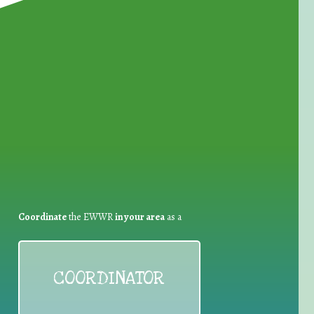
for Waste Reduction:
Coordinate
the EWWR
in your area
as a
COORDINATOR