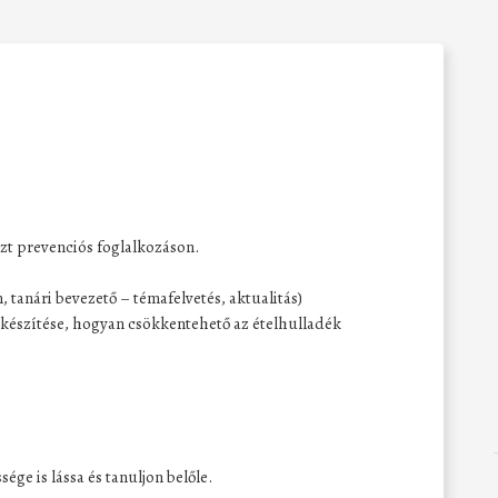
szt prevenciós foglalkozáson.
m, tanári bevezető – témafelvetés, aktualitás)
 készítése, hogyan csökkentehető az ételhulladék
sége is lássa és tanuljon belőle.