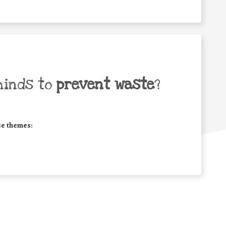
minds to
prevent waste
?
se themes: