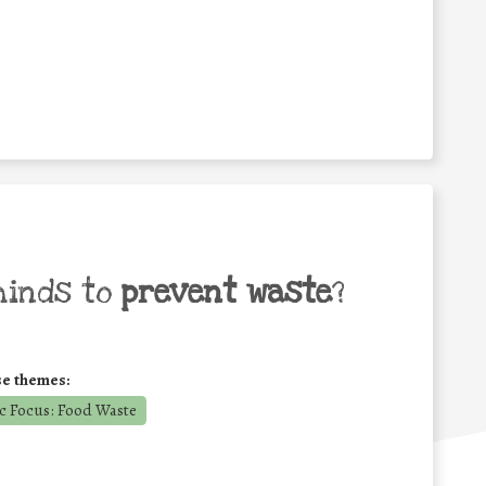
minds to
prevent waste
?
se themes:
c Focus: Food Waste