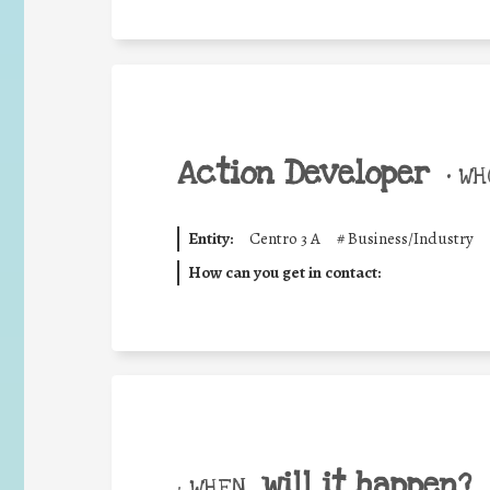
Action Developer
•
WHO
Entity:
Centro 3 A
#
Business/Industry
How can you get in contact:
will it happen?
• WHEN