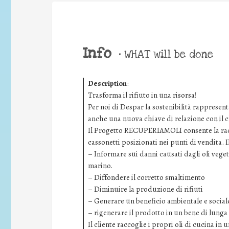
Info
•
WHAT will be done
Description
:
Trasforma il rifiuto in una risorsa!
Per noi di Despar la sostenibilità rapprese
anche una nuova chiave di relazione con il cl
Il Progetto RECUPERIAMOLI consente la racco
cassonetti posizionati nei punti di vendita. Il
– Informare sui danni causati dagli oli vegeta
marino.
– Diffondere il corretto smaltimento
– Diminuire la produzione di rifiuti
– Generare un beneficio ambientale e social
– rigenerare il prodotto in un bene di lunga
Il cliente raccoglie i propri oli di cucina in un