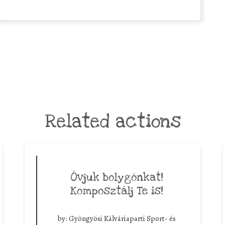
Related actions
Óvjuk bolygónkat!
Komposztálj Te is!
by:
Gyöngyösi Kálváriaparti Sport- és