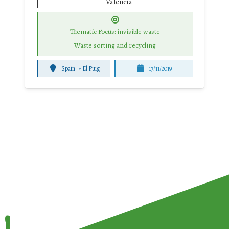
Valencia
Thematic Focus: invisible waste
Waste sorting and recycling
Spain
-
El Puig
17/11/2019