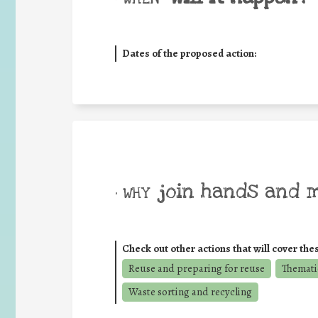
Dates of the proposed action:
join hands and 
• WHY
Check out other actions that will cover the
Reuse and preparing for reuse
Themati
Waste sorting and recycling