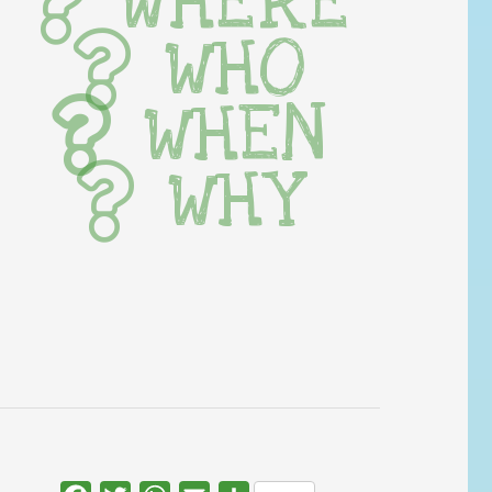
WHERE
WHO
WHEN
WHY