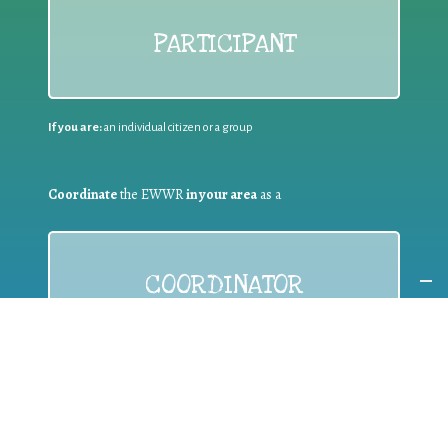
PARTICIPANT
If you are:
an individual citizen or a group
Coordinate
the EWWR
in your area
as a
COORDINATOR
If you are:
a public authority competent in the field of waste
prevention