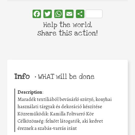
Facebook
Twitter
WhatsApp
Email
Share
Help the world,
share this action!
Info
•
WHAT will be done
Description
:
Maradék textíliából bevásárló szütyő, konyhai
használati tárgyak és dekoráció készítése
Közreműködik: Kamilla Foltvarró Kör
Célközönség: felnőtt látogatók, aki kedvet
éreznek a szabás-varrás iránt