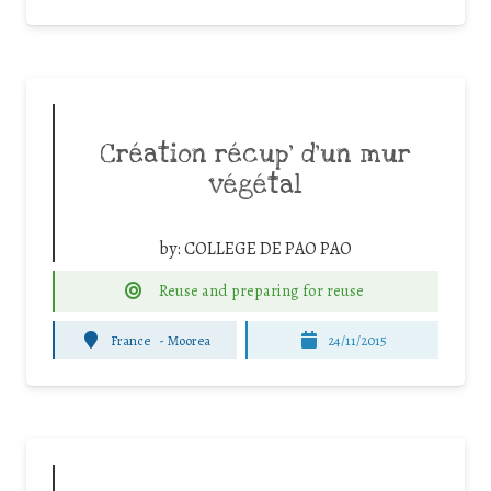
Création récup’ d’un mur
végétal
by:
COLLEGE DE PAO PAO
Reuse and preparing for reuse
France
-
Moorea
24/11/2015