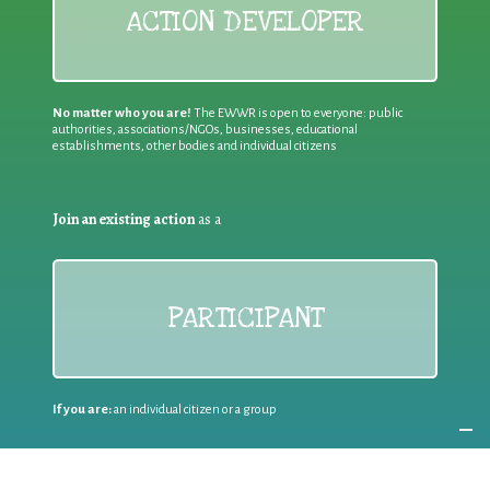
ACTION DEVELOPER
No matter who you are!
The EWWR is open to everyone: public
authorities, associations/NGOs, businesses, educational
establishments, other bodies and individual citizens
Join an existing action
as a
PARTICIPANT
If you are:
an individual citizen or a group
Coordinate
the EWWR
in your area
as a