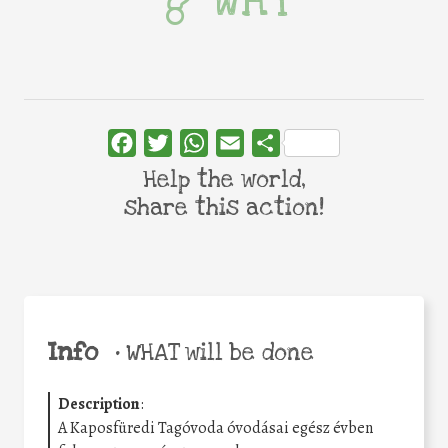
WHY
Facebook
Twitter
WhatsApp
Email
Share
Help the world,
share this action!
Info
•
WHAT will be done
Description
:
A Kaposfüredi Tagóvoda óvodásai egész évben