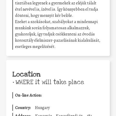
tisztában legyenek a gyermekek az eléjük tálalt
étel nevével is, ízével is. Így könnyebben el tudja
dönteni, hogy mennyit kér belőle.
Ezeket a szokásokat, szabályokat a mindennapi
munkánk során folyamatosan alkalmazzuk,
gyakoroljuk, így tudjuk csökkenteni az óvodás
korosztály élelmiszer-pazarlásának kialakulását,
esetleges megelőzését.
Location
•
WHERE it will take place
On-line Action:
Country:
Hungary
Address:
Kaposvár
Kaposfüredi út
181