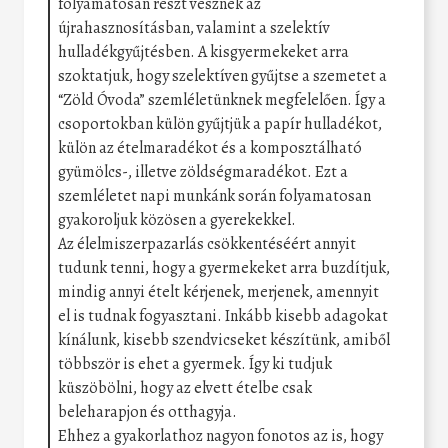
folyamatosan részt vesznek az
újrahasznosításban, valamint a szelektív
hulladékgyűjtésben. A kisgyermekeket arra
szoktatjuk, hogy szelektíven gyűjtse a szemetet a
“Zöld Óvoda” szemléletünknek megfelelően. Így a
csoportokban külön gyűjtjük a papír hulladékot,
külön az ételmaradékot és a komposztálható
gyümölcs-, illetve zöldségmaradékot. Ezt a
szemléletet napi munkánk során folyamatosan
gyakoroljuk közösen a gyerekekkel.
Az élelmiszerpazarlás csökkentéséért annyit
tudunk tenni, hogy a gyermekeket arra buzdítjuk,
mindig annyi ételt kérjenek, merjenek, amennyit
el is tudnak fogyasztani. Inkább kisebb adagokat
kínálunk, kisebb szendvicseket készítünk, amiből
többször is ehet a gyermek. Így ki tudjuk
küszöbölni, hogy az elvett ételbe csak
beleharapjon és otthagyja.
Ehhez a gyakorlathoz nagyon fonotos az is, hogy