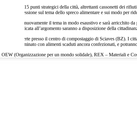
ionati, in 15 punti strategici della città, altrettanti cassonetti dei rif
punti di riflessione sul tema dello spreco alimentare e sui modo per rid
i presenterà nuovamente il tema in modo esaustivo e sarà arricchito da pr
iblioteca dedicata all’argomento saranno a disposizione della cittadinan
 delle porte aperte presso il centro di compostaggio di Sciaves (BZ). I cit
, spesso contaminato con alimenti scaduti ancora confezionati, e potran
on OEW (Organizzazione per un mondo solidale), REX – Materiali e Cos