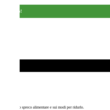
re buttato!
sul tema dello spreco alimentare e sui modi per ridurlo.