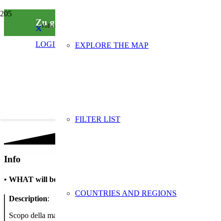
Zu gut für die Tonne – Troppo buono per esse
Follow us on social media
LOGIN
EXPLORE THE MAP
FILTER LIST
Info
•
WHAT will be done
COUNTRIES AND REGIONS
Description
:
Scopo della manifestazione è quello di sensibilizzare la cittadinanza 