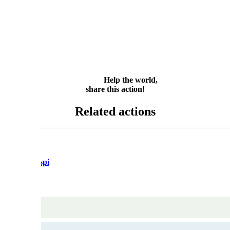
Facebook
Twitter
WhatsApp
Email
Share
Help the world,
share this action!
Related actions
rte anti-gaspi