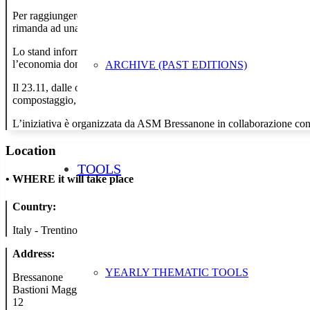
Per raggiungere questo obiettivo dall’11 al 29 novembre verranno posiz
rimanda ad una bacheca digitale ricca di indicazioni, suggerimenti e s
Lo stand informativo che verrà allestito il 16.11 sui Bastioni Maggior
l’economia domestica di Varna (BZ). Le relative ricette e una ricca b
ARCHIVE (PAST EDITIONS)
Il 23.11, dalle ore 8:00 alle ore 12:00, si svolgerà infine la giornata
compostaggio, le difficoltà nella selezione del materiale in ingresso
L’iniziativa è organizzata da ASM Bressanone in collaborazione c
Location
TOOLS
•
WHERE it will take place
Country:
Italy - Trentino Aldo Adige
Address:
YEARLY THEMATIC TOOLS
Bressanone
Bastioni Maggiori
12