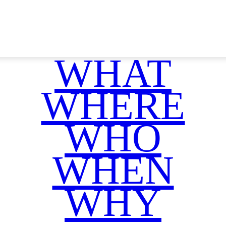
WHAT
WHERE
WHO
WHEN
WHY