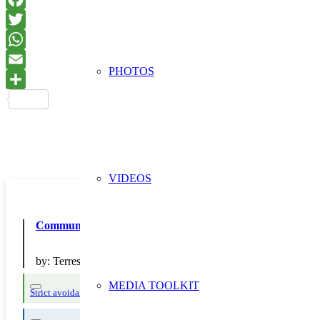
PHOTOS
VIDEOS
Communication pendant la SERD sur la création d’une cha
by:
Terres de Cuisine
MEDIA TOOLKIT
Strict avoidance and reduction at source
Thematic Focus: Food Waste