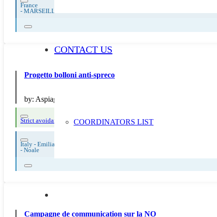
France
-
MARSEILLE
CONTACT US
Progetto bolloni anti-spreco
by:
Aspiag Service S.r.l.
Strict avoidance and reduction at source
Thematic Focus: Food Waste
COORDINATORS LIST
Italy - Emilia Romagna
-
Noale
Campagne de communication sur la NO