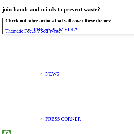
join hands and minds to
prevent waste
?
Check out other actions that will cover these themes:
PRESS & MEDIA
Thematic Focus: Food Waste
NEWS
PRESS CORNER