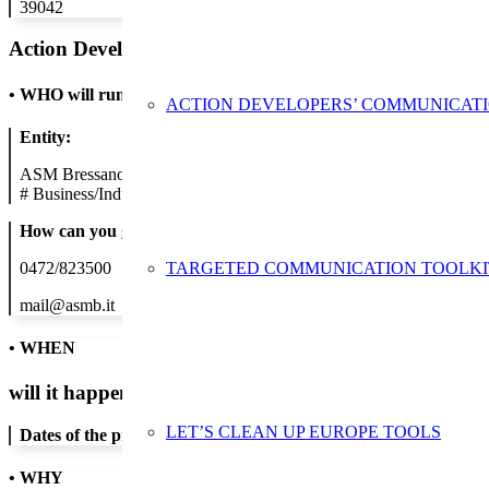
39042
Action Developer
•
WHO will run the show
ACTION DEVELOPERS’ COMMUNICAT
Entity:
ASM Bressanone SpA - Stadtwerke Brixen AG
#
Business/Industry
How can you get in contact:
TARGETED COMMUNICATION TOOLKI
0472/823500
mail@asmb.it
• WHEN
will it happen?
LET’S CLEAN UP EUROPE TOOLS
Dates of the proposed action:
• WHY