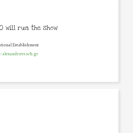
 will run the show
tional Establishment
k-alexandr.evr.sch.gr