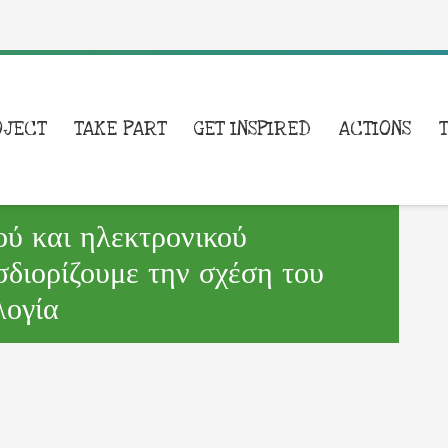
OJECT
TAKE PART
GET INSPIRED
ACTIONS
ύ και ηλεκτρονικού
διορίζουμε την σχέση του
λογία