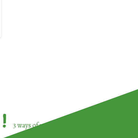
!
3 ways of participating in the
European Week 