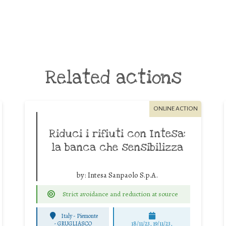
Related actions
ONLINE ACTION
Riduci i rifiuti con Intesa:
la banca che sensibilizza
by:
Intesa Sanpaolo S.p.A.
Strict avoidance and reduction at source
Italy - Piemonte
-
GRUGLIASCO
18/11/23, 19/11/23,