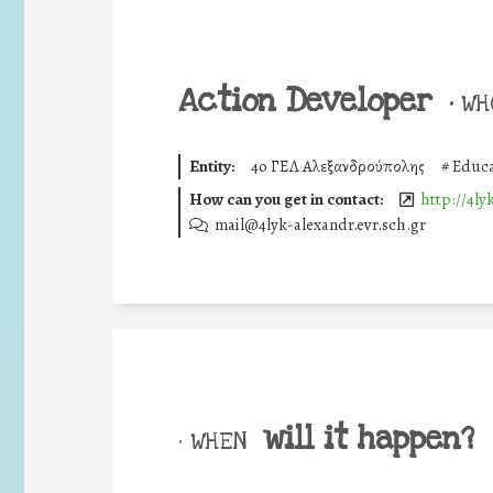
Action Developer
•
WHO
Entity:
4o ΓΕΛ Αλεξανδρούπολης
#
Educa
How can you get in contact:
http://4ly
mail@4lyk-alexandr.evr.sch.gr
will it happen?
• WHEN