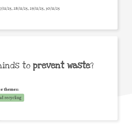
7/11/25
,
28/11/25
,
29/11/25
,
30/11/25
minds to
prevent waste
?
se themes:
nd recycling