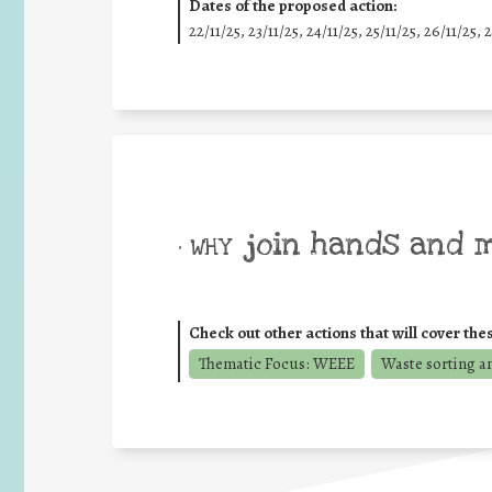
Dates of the proposed action:
22/11/25
,
23/11/25
,
24/11/25
,
25/11/25
,
26/11/25
,
2
join hands and 
• WHY
Check out other actions that will cover the
Thematic Focus: WEEE
Waste sorting a