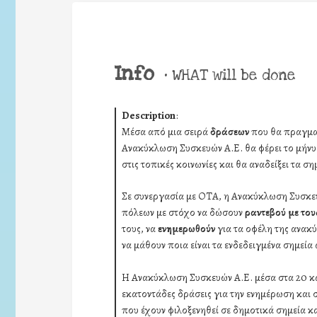
Info
•
WHAT will be done
Description
:
Μέσα από μια σειρά
δράσεων
που θα πραγμα
Ανακύκλωση Συσκευών Α.Ε. θα φέρει το μήν
στις τοπικές κοινωνίες και θα αναδείξει τα ση
Σε συνεργασία με ΟΤΑ, η Ανακύκλωση Συσκευ
πόλεων με στόχο να δώσουν
ραντεβού με του
τους, να
ενημερωθούν
για τα οφέλη της ανακ
να μάθουν ποια είναι τα ενδεδειγμένα σημεί
Η Ανακύκλωση Συσκευών Α.Ε. μέσα στα 20 και
εκατοντάδες δράσεις για την ενημέρωση και 
που έχουν φιλοξενηθεί σε δημοτικά σημεία κ