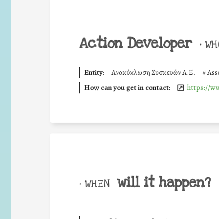
Action Developer
•
WHO
Entity:
Ανακύκλωση Συσκευών Α.Ε.
#
Ass
How can you get in contact:
https://ww
will it happen?
• WHEN