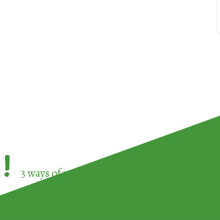
!
3 ways of participating in the
European Week 