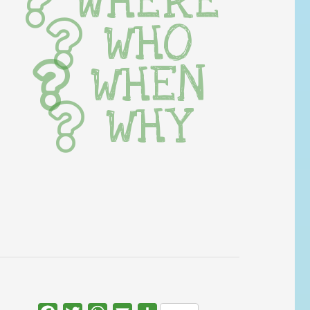
WHERE
WHO
WHEN
WHY