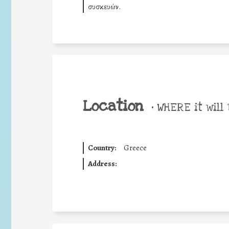
συσκευών.
Location
•
WHERE it will 
Country:
Greece
Address: