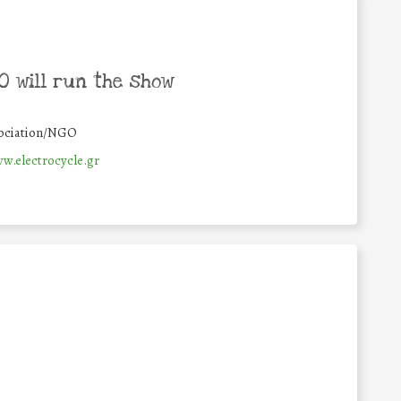
 will run the show
ociation/NGO
w.electrocycle.gr