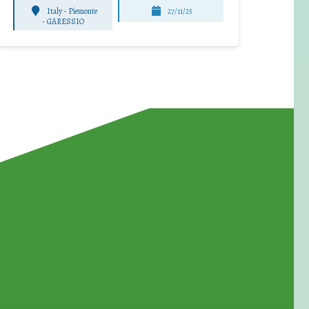
Italy - Piemonte
27/11/25
-
GARESSIO
for Waste Reduction: