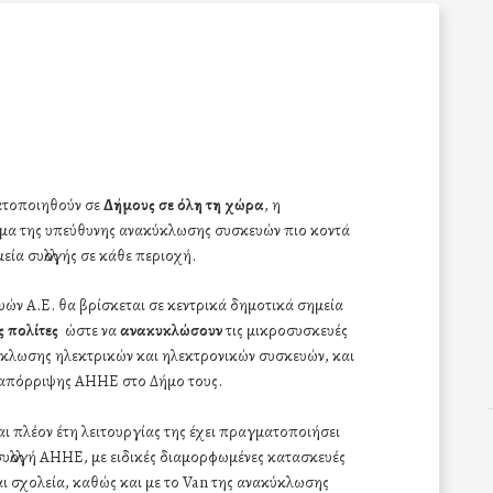
τοποιηθούν σε
Δήμους σε όλη τη χώρα
, η
υμα της υπεύθυνης ανακύκλωσης συσκευών πιο κοντά
μεία συλλογής σε κάθε περιοχή.
ών Α.Ε. θα βρίσκεται σε κεντρικά δημοτικά σημεία
ς πολίτες
ώστε να
ανακυκλώσουν
τις μικροσυσκευές
ύκλωσης ηλεκτρικών και ηλεκτρονικών συσκευών, και
α απόρριψης ΑΗΗΕ στο Δήμο τους.
 πλέον έτη λειτουργίας της έχει πραγματοποιήσει
συλλογή ΑΗΗΕ, με ειδικές διαμορφωμένες κατασκευές
αι σχολεία, καθώς και με το Van της ανακύκλωσης