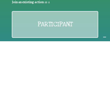
Join an existing action
as a
PARTICIPANT
If you are:
an individual citizen or a group
Coordinate
the EWWR
in your area
as a
COORDINATOR
If you are:
a public authority competent in the field of waste
prevention