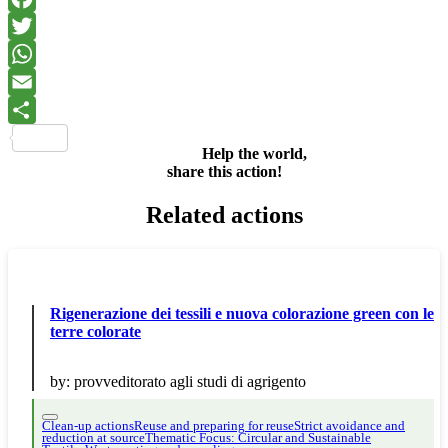
Facebook
Twitter
WhatsApp
Email
Share
Help the world,
share this action!
Related actions
Rigenerazione dei tessili e nuova colorazione green con le
terre colorate
by:
provveditorato agli studi di agrigento
Clean-up actions
Reuse and preparing for reuse
Strict avoidance and
reduction at source
Thematic Focus: Circular and Sustainable