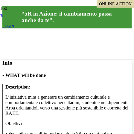
ONLINE ACTION
ONLINE ACTION
“5R in Azione: il cambiamento passa
anche da te”.
LOGIN
Info
•
WHAT will be done
Description
:
L’iniziativa mira a generare un cambiamento culturale e
comportamentale collettivo nei cittadini, studenti e nei dipendenti
Arpa orientandoli verso una gestione più sostenibile e corretta dei
RAEE.
Obiettivi
• Sensibilizzare sull’importanza delle 5R: con particolare