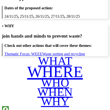
Dates of the proposed action:
24/11/25
,
25/11/25
,
26/11/25
,
27/11/25
,
28/11/25
• WHY
join hands and minds to
prevent waste
?
Check out other actions that will cover these themes:
Thematic Focus: WEEE
Waste sorting and recycling
WHAT
WHERE
WHO
WHEN
WHY