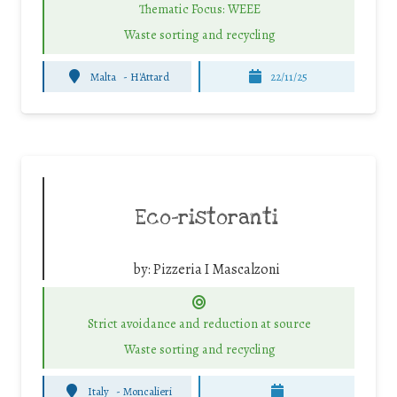
Thematic Focus: WEEE
Waste sorting and recycling
Malta
-
H'Attard
22/11/25
Eco-ristoranti
by:
Pizzeria I Mascalzoni
Strict avoidance and reduction at source
Waste sorting and recycling
Italy
-
Moncalieri