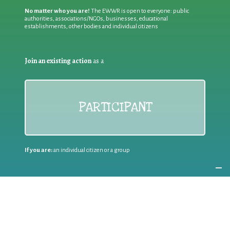
No matter who you are!
The EWWR is open to everyone: public
authorities, associations/NGOs, businesses, educational
establishments, other bodies and individual citizens
Join an existing action
as a
PARTICIPANT
If you are:
an individual citizen or a group
Coordinate
the EWWR
in your area
as a