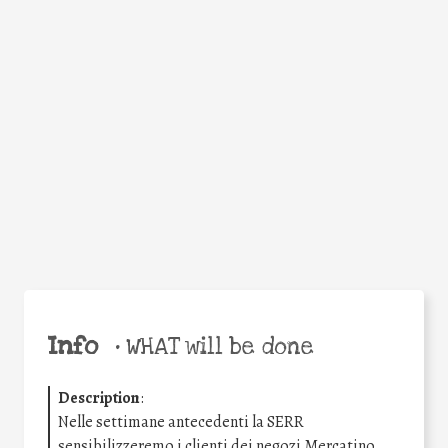
Facebook
Twitter
WhatsApp
Email
Share
Help the world,
share this action!
Info
•
WHAT will be done
Description
:
Nelle settimane antecedenti la SERR
sensibilizzeremo i clienti dei negozi Mercatino