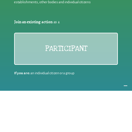
establishments, other bodies and individual citizens
Join an existing action
as a
PARTICIPANT
If you are:
an individual citizen or a group
Coordinate
the EWWR
in your area
as a
COORDINATOR