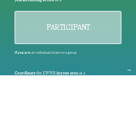
PARTICIPANT
If you are:
an individual citizen or a group
Coordinate
the EWWR
in your area
as a
COORDINATOR
If you are:
a public authority competent in the field of waste
prevention