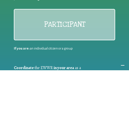
PARTICIPANT
If you are:
an individual citizen or a group
Coordinate
the EWWR
in your area
as a
COORDINATOR
If you are:
a public authority competent in the field of waste
prevention