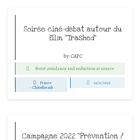
Soirée ciné-débat autour du
film “Trashed”
by:
CAPC
Strict avoidance and reduction at source
France
24/11/2016
-
Châtellerault
Campagne 2022 “Prévention /