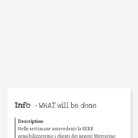
Facebook
Twitter
WhatsApp
Email
Share
Help the world,
share this action!
Info
•
WHAT will be done
Description
:
Nelle settimane antecedenti la SERR
sensibilizzeremo i clienti dei negozi Mercatino