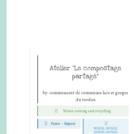
Atelier “Le compostage
partagé”
by:
communauté de communes lacs et gorges
du verdon
Waste sorting and recycling
France
-
Régusse
19/11/22, 20/11/22,
21/11/22, 22/11/22,