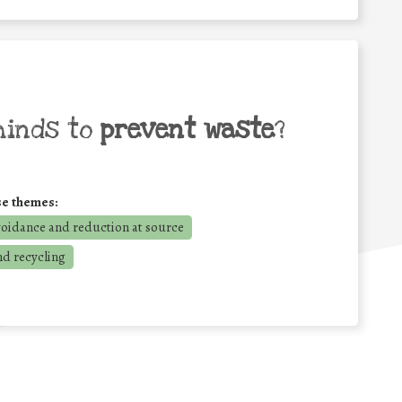
minds to
prevent waste
?
se themes:
voidance and reduction at source
nd recycling