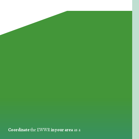
for Waste Reduction:
Coordinate
the EWWR
in your area
as a