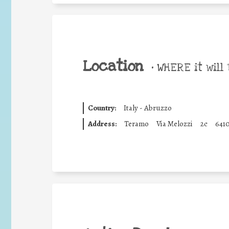
Location
•
WHERE it will 
Country:
Italy - Abruzzo
Address:
Teramo
Via Melozzi
2c
641