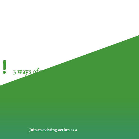
!
3 ways of participating in the
European Week 
Join an existing action
as a