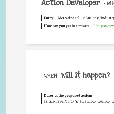
Action Developer
•
WHO
Entity:
Mercatino srl
#
Business/Industr
How can you get in contact:
https://ww
will it happen?
• WHEN
Dates of the proposed action:
22/11/25
,
23/11/25
,
24/11/25
,
25/11/25
,
26/11/25
,
2