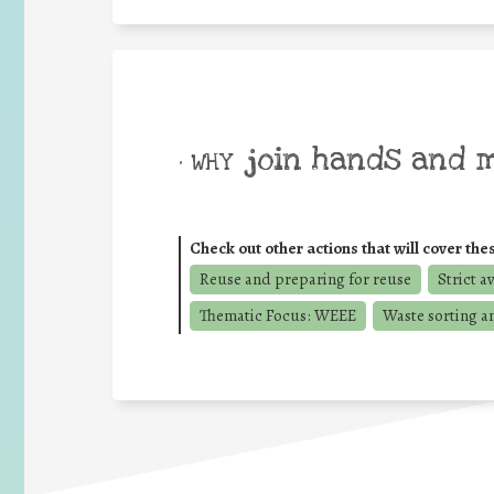
join hands and 
• WHY
Check out other actions that will cover the
Reuse and preparing for reuse
Strict a
Thematic Focus: WEEE
Waste sorting a