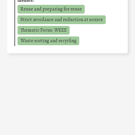
themes:
Reuse and preparing for reuse
Strict avoidance and reduction at source
Thematic Focus: WEEE
Waste sorting and recycling