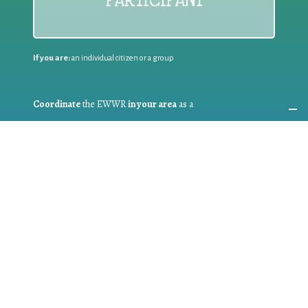
PARTICIPANT
If you are:
an individual citizen or a group
Coordinate
the EWWR
in your area
as a
COORDINATOR
If you are:
a public authority competent in the field of waste
prevention