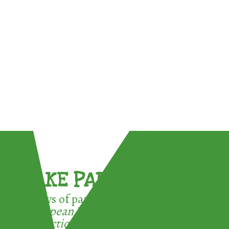
TAKE PART !
3 ways of participating in the
European Week for Waste
Reduction: