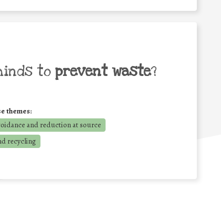
minds to
prevent waste
?
se themes:
voidance and reduction at source
nd recycling