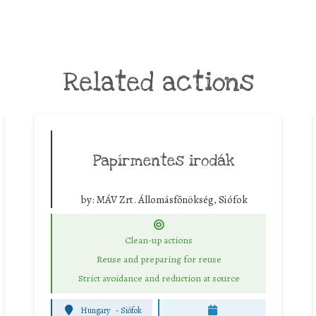
Related actions
Papírmentes irodák
by:
MÁV Zrt. Állomásfőnökség, Siófok
Clean-up actions
Reuse and preparing for reuse
Strict avoidance and reduction at source
Hungary
-
Siófok