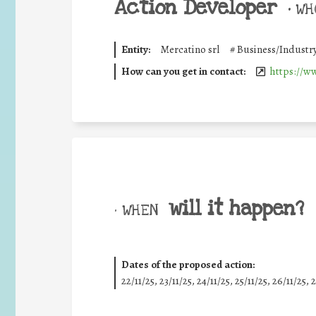
Action Developer
•
WHO
Entity:
Mercatino srl
#
Business/Industr
How can you get in contact:
https://w
will it happen?
• WHEN
Dates of the proposed action:
22/11/25
,
23/11/25
,
24/11/25
,
25/11/25
,
26/11/25
,
2