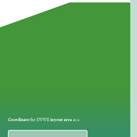
for Waste Reduction:
Coordinate
the EWWR
in your area
as a