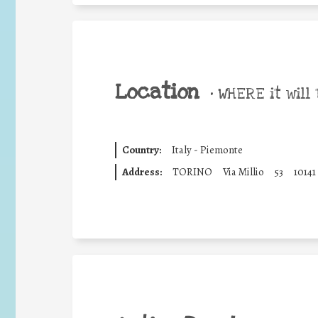
Location
•
WHERE it will 
Country:
Italy - Piemonte
Address:
TORINO
Via Millio
53
10141