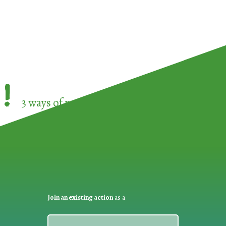
!
3 ways of participating in the
European Week 
Join an existing action
as a