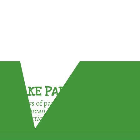
TAKE PART !
3 ways of participating in the
European Week for Waste
Reduction: