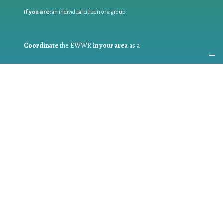
If you are:
an individual citizen or a group
Coordinate
the EWWR
in your area
as a
COORDINATOR
If you are:
a public authority competent in the field of waste
prevention