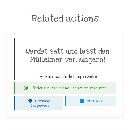
Related actions
Werdet satt und lasst den
Mülleimer verhungern!
by:
Europaschule Langerwehe
Strict avoidance and reduction at source
Germany
21/11/2019
-
Langerwehe