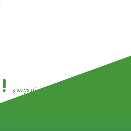
!
3 ways of participating in the
European Week 