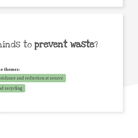
minds to
prevent waste
?
se themes:
voidance and reduction at source
nd recycling