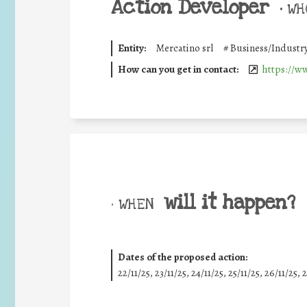
Action Developer
•
WHO
Entity:
Mercatino srl
#
Business/Industr
How can you get in contact:
https://w
will it happen?
• WHEN
Dates of the proposed action:
22/11/25
,
23/11/25
,
24/11/25
,
25/11/25
,
26/11/25
,
2