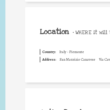
Location
•
WHERE it will 
Country:
Italy - Piemonte
Address:
San Maurizio Canavese
Via Cav