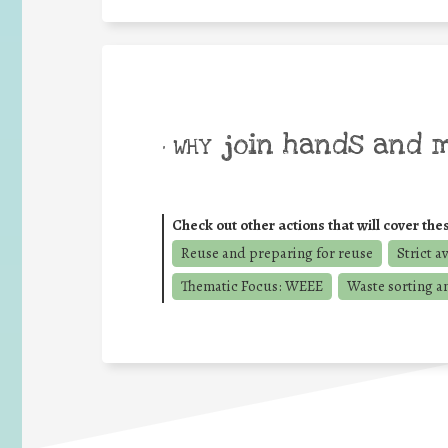
join hands and 
• WHY
Check out other actions that will cover the
Reuse and preparing for reuse
Strict a
Thematic Focus: WEEE
Waste sorting a