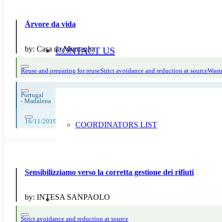
Árvore da vida
by:
Casa da Montanha
CONTACT US
Reuse and preparing for reuse
Strict avoidance and reduction at source
Waste
Portugal
-
Madalena
16/11/2019, 17/11/2019, 18/11/2019, 19/11/2019, 20/11/2019, 21/11/2
COORDINATORS LIST
Sensibilizziamo verso la corretta gestione dei rifiuti
by:
INTESA SANPAOLO
Strict avoidance and reduction at source