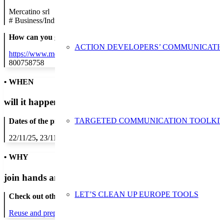
Mercatino srl
#
Business/Industry
How can you get in contact:
ACTION DEVELOPERS’ COMMUNICAT
https://www.mercatinousato.com/
800758758
• WHEN
will it happen?
TARGETED COMMUNICATION TOOLKI
Dates of the proposed action:
22/11/25
,
23/11/25
,
24/11/25
,
25/11/25
,
26/11/25
,
27/11/25
,
28/11/2
• WHY
join hands and minds to
prevent waste
?
LET’S CLEAN UP EUROPE TOOLS
Check out other actions that will cover these themes:
Reuse and preparing for reuse
Strict avoidance and reduction at sour