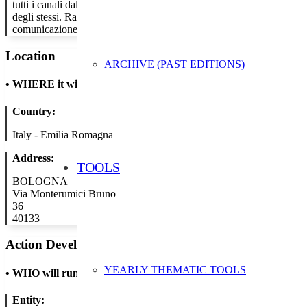
tutti i canali dal fisico all’online. Inoltre stimoleremo i clienti a con
degli stessi. Raccoglieremo tutto il materiale comunicativo che poi d
comunicazione e sensibilizzazione con la clientela a livello locale e a
Location
ARCHIVE (PAST EDITIONS)
•
WHERE it will take place
Country:
Italy - Emilia Romagna
Address:
TOOLS
BOLOGNA
Via Monterumici Bruno
36
40133
Action Developer
YEARLY THEMATIC TOOLS
•
WHO will run the show
Entity: