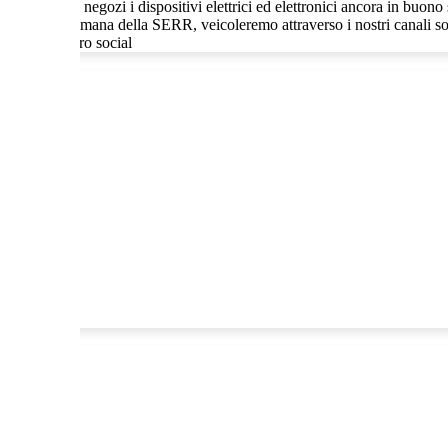
ferire nei nostri negozi i dispositivi elettrici ed elettronici ancora in bu
urante la settimana della SERR, veicoleremo attraverso i nostri canali so
ttraverso i loro social