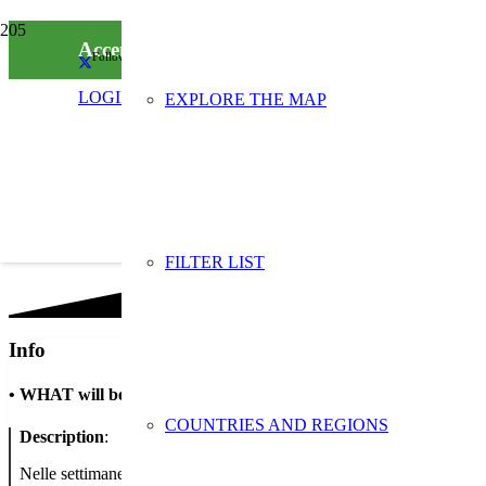
Accendi il valore dei tuoi dispositivi. Spegni lo
Follow us on social media
LOGIN
EXPLORE THE MAP
FILTER LIST
Info
•
WHAT will be done
COUNTRIES AND REGIONS
Description
:
Nelle settimane antecedenti la SERR sensibilizzeremo i clienti dei n