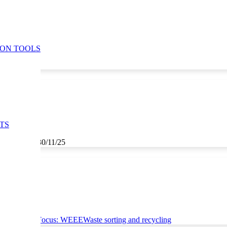
ION TOOLS
TS
5
,
29/11/25
,
30/11/25
ce
Thematic Focus: WEEE
Waste sorting and recycling