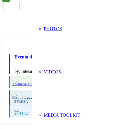
PHOTOS
Evento della rassegna Innovation Coffee: Riduzione dei rif
by:
Intesa San Paolo SpA
VIDEOS
Thematic Focus: WEEE
Italy - Piemonte
-
STRESA
27/11/25
MEDIA TOOLKIT