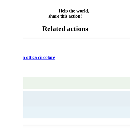
Share
Help the world,
share this action!
Related actions
iuti RAEE in ottica circolare