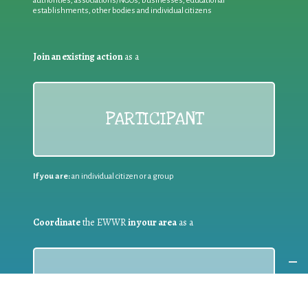
authorities, associations/NGOs, businesses, educational
establishments, other bodies and individual citizens
Join an existing action
as a
PARTICIPANT
If you are:
an individual citizen or a group
Coordinate
the EWWR
in your area
as a
COORDINATOR