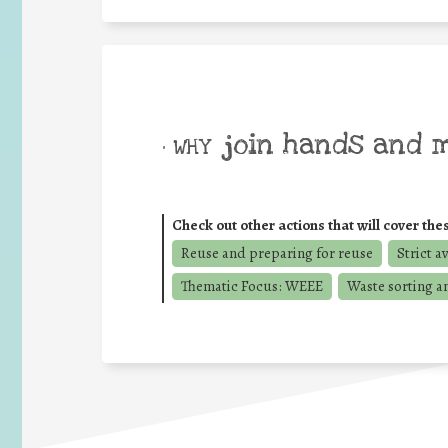
join hands and 
• WHY
Check out other actions that will cover the
Reuse and preparing for reuse
Strict a
Thematic Focus: WEEE
Waste sorting a