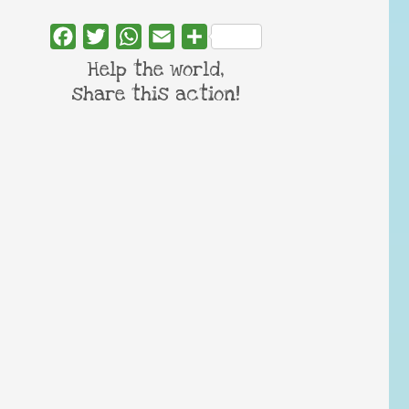
Facebook
Twitter
WhatsApp
Email
Share
Help the world,
share this action!