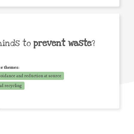
minds to
prevent waste
?
se themes:
voidance and reduction at source
nd recycling