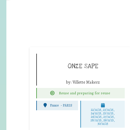
ONZE SAPE
by:
Villette Makerz
Reuse and preparing for reuse
France
-
PARIS
22/11/25
,
23/11/25
,
24/11/25
,
25/11/25
,
26/11/25
,
27/11/25
,
28/11/25
,
29/11/25
,
30/11/25