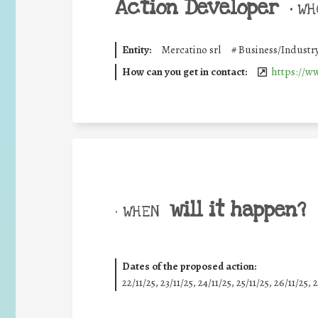
Action Developer
•
WHO
Entity:
Mercatino srl
#
Business/Industr
How can you get in contact:
https://w
will it happen?
• WHEN
Dates of the proposed action:
22/11/25
,
23/11/25
,
24/11/25
,
25/11/25
,
26/11/25
,
2