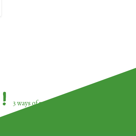
!
3 ways of participating in the
European Week 