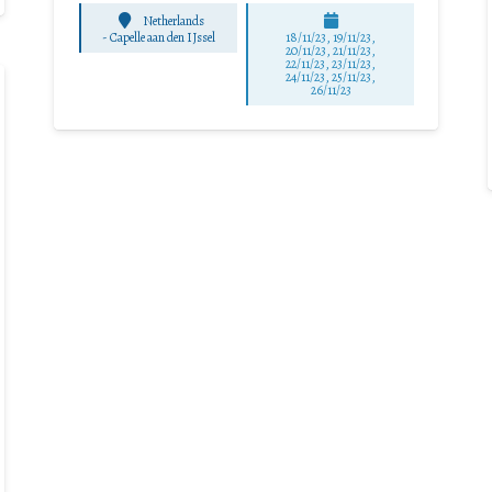
Netherlands
-
Capelle aan den IJssel
18/11/23, 19/11/23,
20/11/23, 21/11/23,
22/11/23, 23/11/23,
24/11/23, 25/11/23,
26/11/23