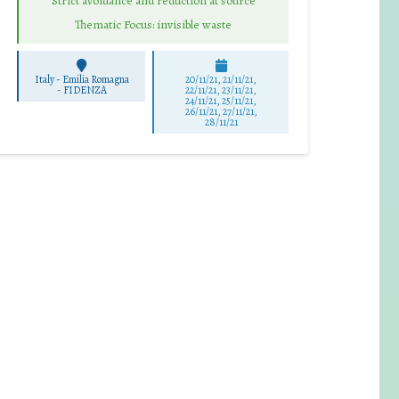
Strict avoidance and reduction at source
Thematic Focus: invisible waste
Italy - Emilia Romagna
20/11/21, 21/11/21,
-
FIDENZA
22/11/21, 23/11/21,
24/11/21, 25/11/21,
26/11/21, 27/11/21,
28/11/21