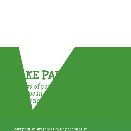
TAKE PART !
3 ways of participating in the
European Week for Waste
Reduction:
carry out
an awareness raising action as an