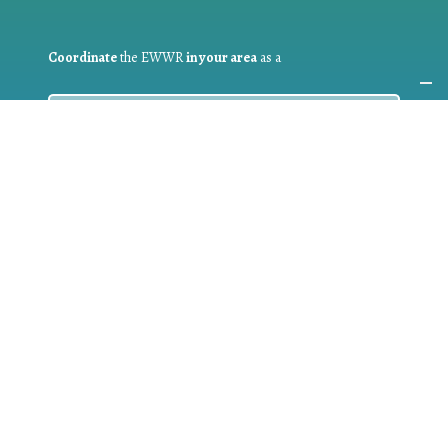
Coordinate
the EWWR
in your area
as a
COORDINATOR
If you are:
a public authority competent in the field of waste
prevention