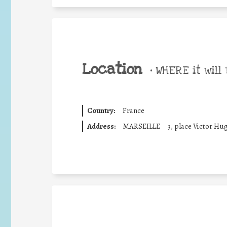
Location
•
WHERE it will 
Country:
France
Address:
MARSEILLE
3, place Victor Hu