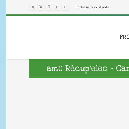
Follow us on social media
PR
amU Récup’elec – Ca