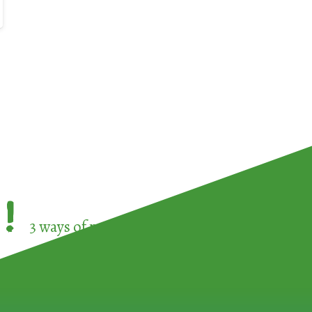
!
3 ways of participating in the
European Week 