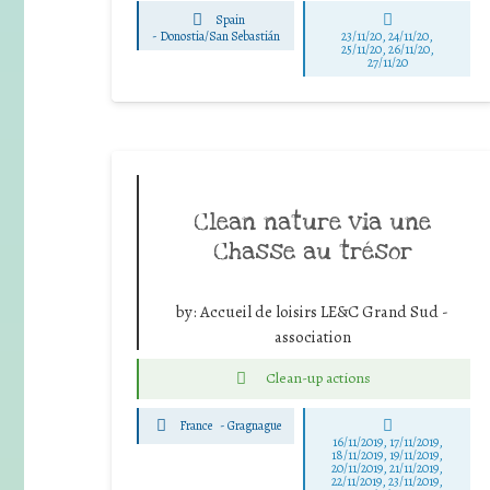
Spain
-
Donostia/San Sebastián
23/11/20, 24/11/20,
25/11/20, 26/11/20,
27/11/20
Clean nature via une
Chasse au trésor
by:
Accueil de loisirs LE&C Grand Sud -
association
Clean-up actions
France
-
Gragnague
16/11/2019, 17/11/2019,
18/11/2019, 19/11/2019,
20/11/2019, 21/11/2019,
22/11/2019, 23/11/2019,