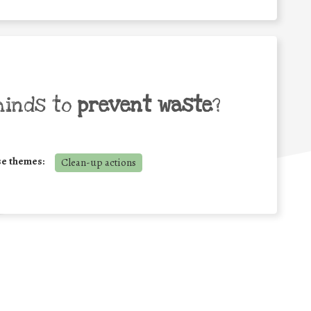
minds to
prevent waste
?
se themes:
Clean-up actions