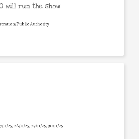
 will run the show
tration/Public Authority
7/11/25
,
28/11/25
,
29/11/25
,
30/11/25