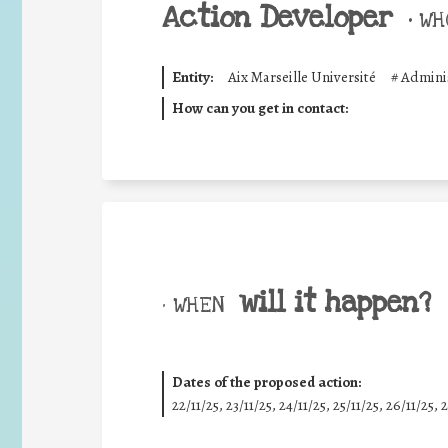
Action Developer
•
WHO
Entity:
Aix Marseille Université
#
Adminis
How can you get in contact:
will it happen?
• WHEN
Dates of the proposed action:
22/11/25
,
23/11/25
,
24/11/25
,
25/11/25
,
26/11/25
,
2