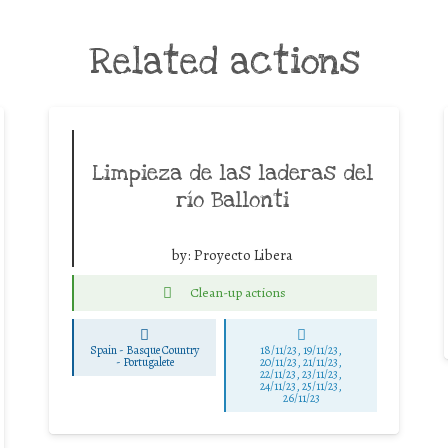
Related actions
Limpieza de las laderas del
río Ballonti
by:
Proyecto Libera
Clean-up actions
Spain - Basque Country
18/11/23, 19/11/23,
-
Portugalete
20/11/23, 21/11/23,
22/11/23, 23/11/23,
24/11/23, 25/11/23,
26/11/23