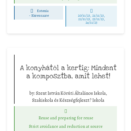
Estonia
-
Kuressaare
20/11/23, 21/11/23,
22/11/23, 23/11/23,
24/11/23
A konyhától a kertig: Mindent
a komposztba, amit lehet!
by:
Szent István Körúti Általános Iskola,
Szakiskola és Készségfejleszt? Iskola
Reuse and preparing for reuse
Strict avoidance and reduction at source