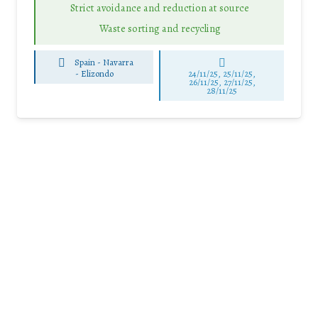
Strict avoidance and reduction at source
Waste sorting and recycling
Spain - Navarra
-
Elizondo
24/11/25
,
25/11/25
,
26/11/25
,
27/11/25
,
28/11/25