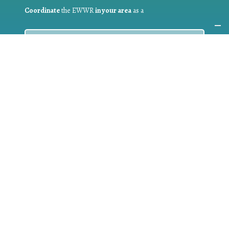
Coordinate
the EWWR
in your area
as a
COORDINATOR
If you are:
a public authority competent in the field of waste
prevention