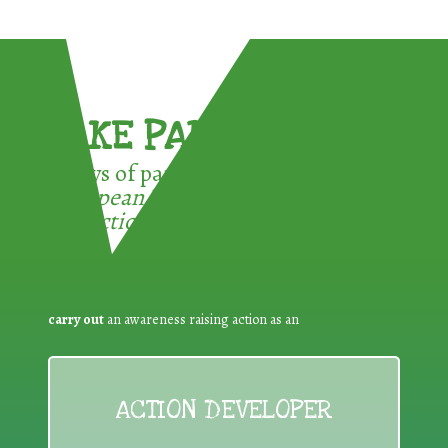
TAKE PART !
3 ways of participating in the
European Week for Waste
Reduction:
carry out
an awareness raising action as an
ACTION DEVELOPER