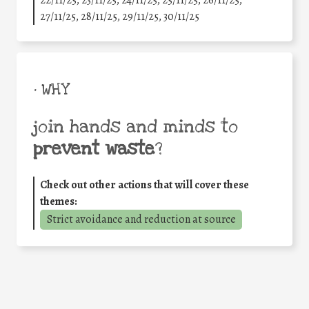
22/11/25
,
23/11/25
,
24/11/25
,
25/11/25
,
26/11/25
,
27/11/25
,
28/11/25
,
29/11/25
,
30/11/25
• WHY
join hands and minds to
prevent waste
?
Check out other actions that will cover these
themes:
Strict avoidance and reduction at source