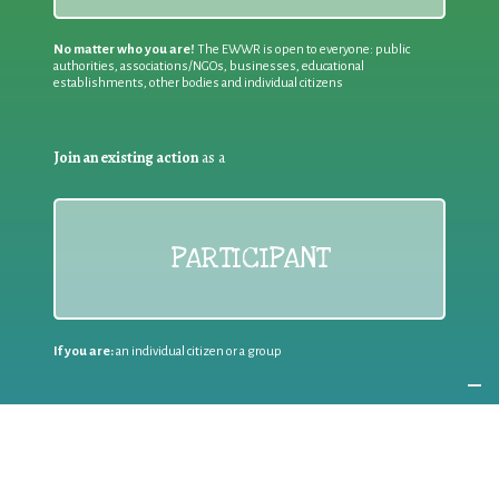
No matter who you are!
The EWWR is open to everyone: public
authorities, associations/NGOs, businesses, educational
establishments, other bodies and individual citizens
Join an existing action
as a
PARTICIPANT
If you are:
an individual citizen or a group
Coordinate
the EWWR
in your area
as a