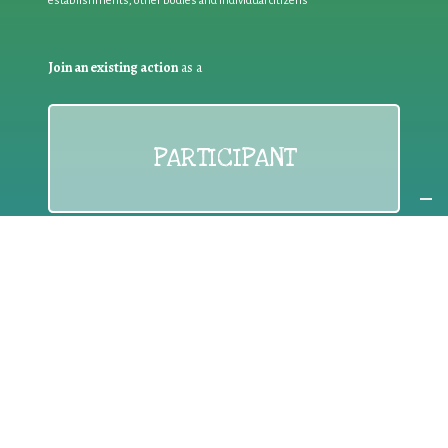
establishments, other bodies and individual citizens
Join an existing action
as a
PARTICIPANT
If you are:
an individual citizen or a group
Coordinate
the EWWR
in your area
as a
COORDINATOR