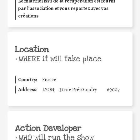
Le matériel issu de la récupération est fourni
par l’association et vous repartez avec vos
créations
Location
•
WHERE it will take place
Country:
France
Address:
LYON
31 rue Pré-Gaudry
69007
Action Developer
•
WHO will run the show