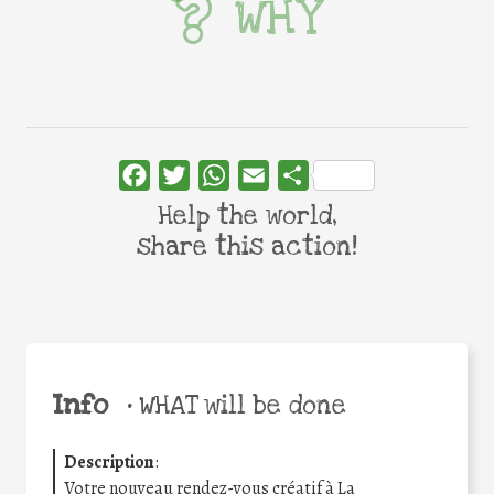
WHY
Facebook
Twitter
WhatsApp
Email
Share
Help the world,
share this action!
Info
•
WHAT will be done
Description
:
Votre nouveau rendez-vous créatif à La