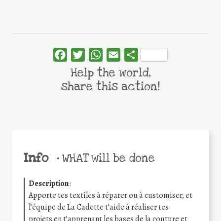
Facebook
Twitter
WhatsApp
Email
Share
Help the world,
share this action!
Info
•
WHAT will be done
Description
:
Apporte tes textiles à réparer ou à customiser, et
l’équipe de La Cadette t’aide à réaliser tes
projets en t’apprenant les bases de la couture et