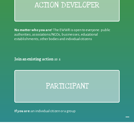
ACTION DEVELOPER
No matter who you are!
The EWWR is open to everyone: public
authorities, associations/NGOs, businesses, educational
establishments, other bodies and individual citizens
Join an existing action
as a
PARTICIPANT
If you are:
an individual citizen or a group
Coordinate
the EWWR
in your area
as a