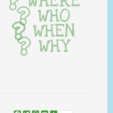
WHERE
WHO
WHEN
WHY