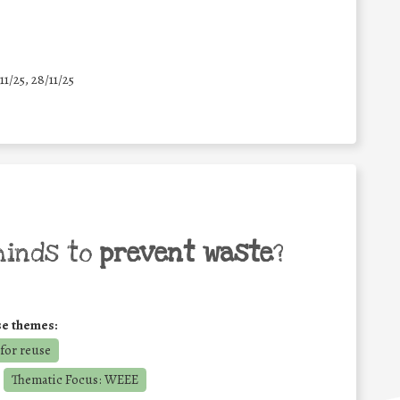
11/25
,
28/11/25
minds to
prevent waste
?
se themes:
for reuse
Thematic Focus: WEEE