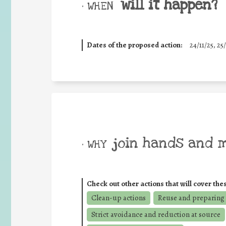
will it happen?
• WHEN
Dates of the proposed action:
24/11/25
,
25/
join hands and 
• WHY
Check out other actions that will cover the
Clean-up actions
Reuse and preparing 
Strict avoidance and reduction at source