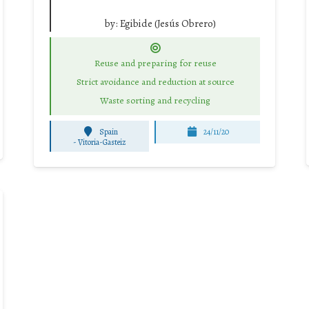
by:
Egibide (Jesús Obrero)
Reuse and preparing for reuse
Strict avoidance and reduction at source
Waste sorting and recycling
Spain
24/11/20
-
Vitoria-Gasteiz