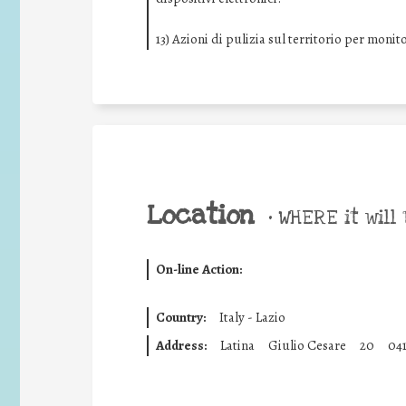
13) Azioni di pulizia sul territorio per mon
Location
•
WHERE it will 
On-line Action:
Country:
Italy - Lazio
Address:
Latina
Giulio Cesare
20
04