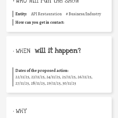
•
WHO will run the show
Entity:
API Restauration
#
Business/Industry
How can you get in contact:
will it happen?
• WHEN
Dates of the proposed action:
22/11/25
,
23/11/25
,
24/11/25
,
25/11/25
,
26/11/25
,
27/11/25
,
28/11/25
,
29/11/25
,
30/11/25
• WHY