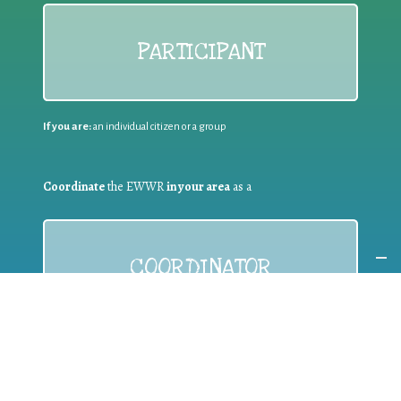
PARTICIPANT
If you are:
an individual citizen or a group
Coordinate
the EWWR
in your area
as a
COORDINATOR
If you are:
a public authority competent in the field of waste
prevention