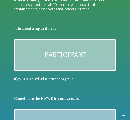
No matter who you are!
The EWWR is open to everyone: public
authorities, associations/NGOs, businesses, educational
establishments, other bodies and individual citizens
Join an existing action
as a
PARTICIPANT
If you are:
an individual citizen or a group
Coordinate
the EWWR
in your area
as a
COORDINATOR