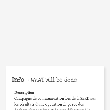
Facebook
Twitter
WhatsApp
Email
Share
Help the world,
share this action!
Info
•
WHAT will be done
Description
:
Campagne de communication lors de la SERD sur
les résultats d’une opération de pesée des