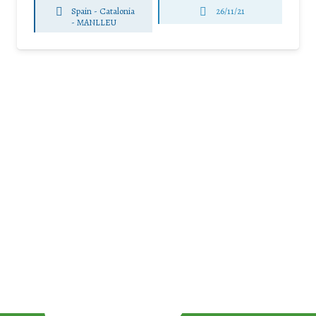
Spain - Catalonia
26/11/21
-
MANLLEU