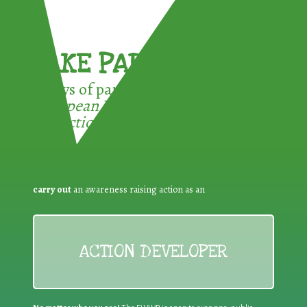
TAKE PART !
3 ways of participating in the
European Week for Waste
Reduction:
carry out
an awareness raising action as an
ACTION DEVELOPER