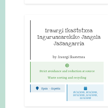
Iraurgi Ikastetxea
Ingurunearekiko Jangela
Jasangarria
by:
Iraurgi Ikastetxea
Strict avoidance and reduction at source
Waste sorting and recycling
Spain
-
Azpeitia
18/11/2019, 19/11/2019,
20/11/2019, 21/11/2019,
22/11/2019