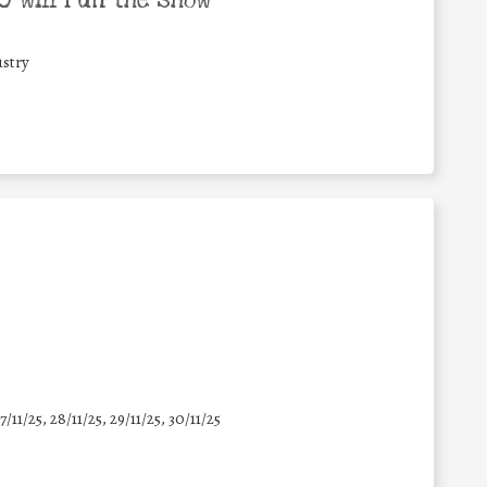
 will run the show
stry
7/11/25
,
28/11/25
,
29/11/25
,
30/11/25