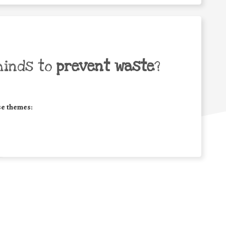
minds to
prevent waste
?
se themes: