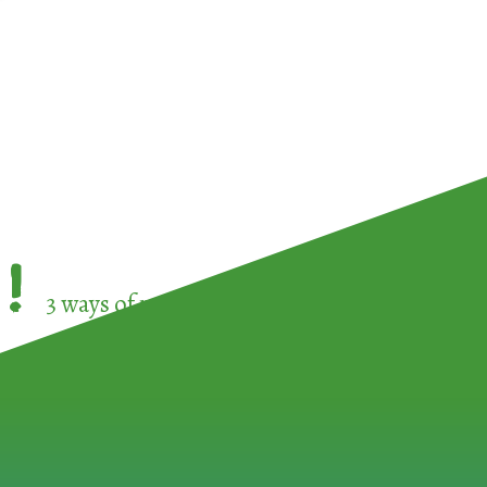
!
3 ways of participating in the
European Week 