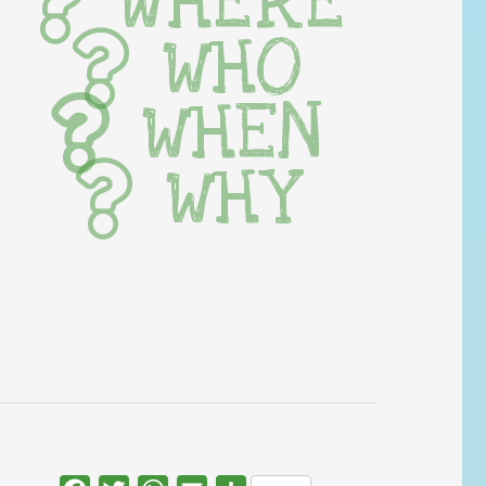
WHERE
WHO
WHEN
WHY