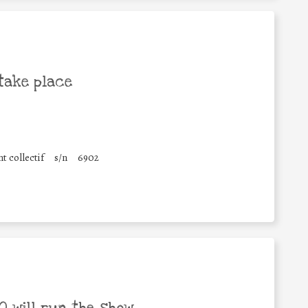
take place
t collectif
s/n
6902