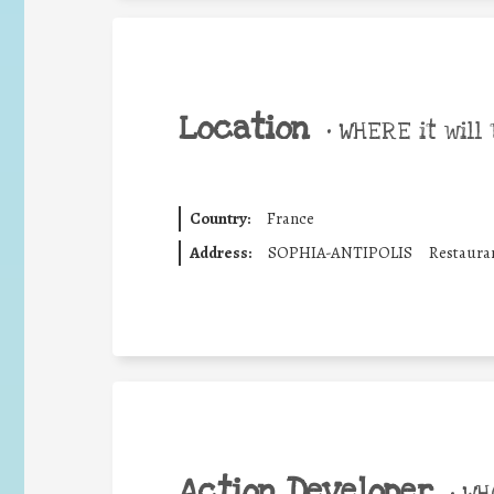
Location
•
WHERE it will 
Country:
France
Address:
SOPHIA-ANTIPOLIS
Restauran
Action Developer