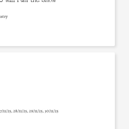
 will run the show
stry
7/11/25
,
28/11/25
,
29/11/25
,
30/11/25