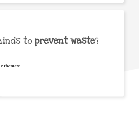
minds to
prevent waste
?
se themes: