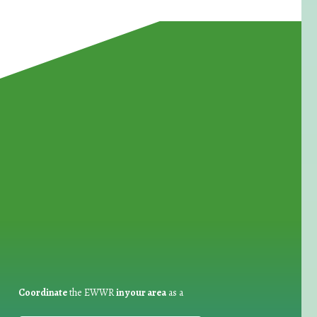
for Waste Reduction:
Coordinate
the EWWR
in your area
as a