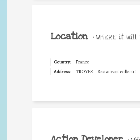
Location
•
WHERE it will 
Country:
France
Address:
TROYES
Restaurant collectif
Action Developer