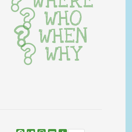
WHERE
WHO
WHEN
WHY