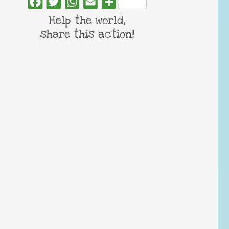
Facebook
Twitter
WhatsApp
Email
Share
Help the world,
share this action!