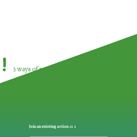
!
3 ways of participating in the
European Week 
Join an existing action
as a