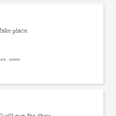
take place
s/n
10000