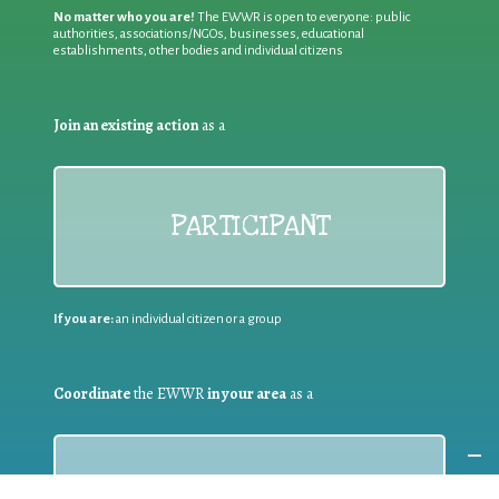
No matter who you are!
The EWWR is open to everyone: public
authorities, associations/NGOs, businesses, educational
establishments, other bodies and individual citizens
Join an existing action
as a
PARTICIPANT
If you are:
an individual citizen or a group
Coordinate
the EWWR
in your area
as a
COORDINATOR