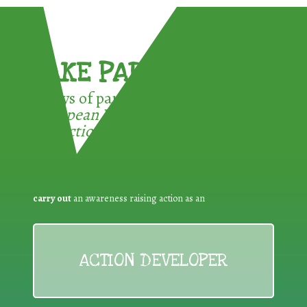
TAKE PART !
3 ways of participating in the
European Week for Waste
Reduction:
carry out
an awareness raising action as an
ACTION DEVELOPER