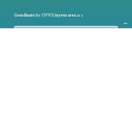
Coordinate
the EWWR
in your area
as a
COORDINATOR
If you are:
a public authority competent in the field of waste
prevention