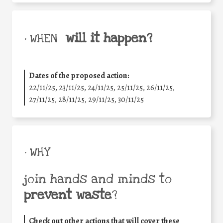
will it happen?
• WHEN
Dates of the proposed action:
22/11/25
,
23/11/25
,
24/11/25
,
25/11/25
,
26/11/25
,
27/11/25
,
28/11/25
,
29/11/25
,
30/11/25
• WHY
join hands and minds to
prevent waste
?
Check out other actions that will cover these