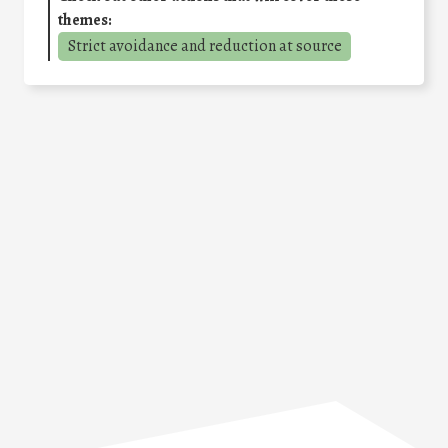
themes:
Strict avoidance and reduction at source