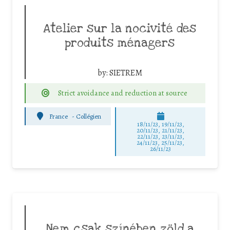
Atelier sur la nocivité des
produits ménagers
by:
SIETREM
Strict avoidance and reduction at source
France
-
Collégien
18/11/23, 19/11/23,
20/11/23, 21/11/23,
22/11/23, 23/11/23,
24/11/23, 25/11/23,
26/11/23
Nem csak színében zöld a