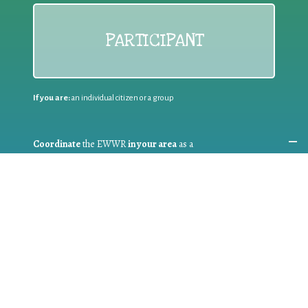
PARTICIPANT
If you are:
an individual citizen or a group
Coordinate
the EWWR
in your area
as a
COORDINATOR
If you are:
a public authority competent in the field of waste
prevention